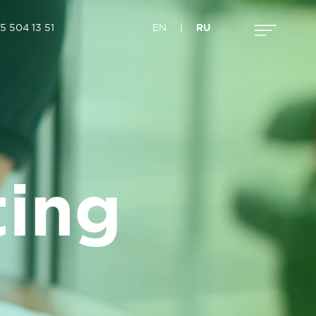
5 504 13 51
EN
|
RU
ting